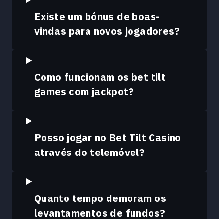
Existe um bónus de boas-
vindas para novos jogadores?
Como funcionam os bet tilt
games com jackpot?
Posso jogar no Bet Tilt Casino
através do telemóvel?
Quanto tempo demoram os
levantamentos de fundos?