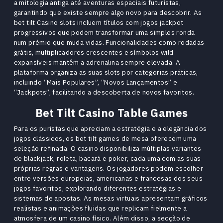
a mitologia antiga até aventuras espaciais futuristas,
garantindo que existe sempre algo novo para descobrir. As
bet tilt Casino slots incluem títulos com jogos jackpot
progressivos que podem transformar uma simples ronda
num prémio que muda vidas. Funcionalidades como rodadas
grátis, multiplicadores crescentes e símbolos wild
expansíveis mantêm a adrenalina sempre elevada. A
plataforma organiza as suas slots por categorias práticas,
incluindo “Mais Populares”, “Novos Lançamentos” e
“Jackpots”, facilitando a descoberta de novos favoritos.
Bet Tilt Casino Table Games
Para os puristas que apreciam a estratégia e a elegância dos
jogos clássicos, os bet tilt games de mesa oferecem uma
seleção refinada. O casino disponibiliza múltiplas variantes
de blackjack, roleta, bacará e poker, cada uma com as suas
próprias regras e vantagens. Os jogadores podem escolher
entre versões europeias, americanas e francesas dos seus
jogos favoritos, explorando diferentes estratégias e
sistemas de apostas. As mesas virtuais apresentam gráficos
realistas e animações fluidas que replicam fielmente a
atmosfera de um casino físico. Além disso, a secção de