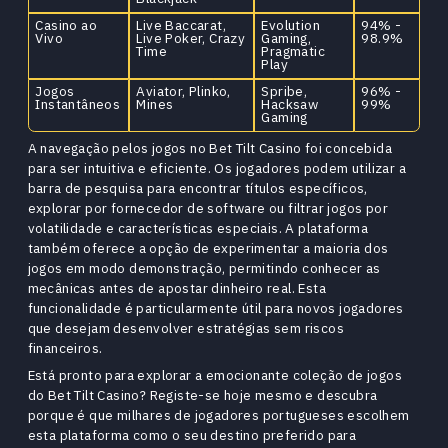
Casino ao
Live Baccarat,
Evolution
94% -
Vivo
Live Poker, Crazy
Gaming,
98.9%
Time
Pragmatic
Play
Jogos
Aviator, Plinko,
Spribe,
96% -
Instantâneos
Mines
Hacksaw
99%
Gaming
A navegação pelos jogos no Bet Tilt Casino foi concebida
para ser intuitiva e eficiente. Os jogadores podem utilizar a
barra de pesquisa para encontrar títulos específicos,
explorar por fornecedor de software ou filtrar jogos por
volatilidade e características especiais. A plataforma
também oferece a opção de experimentar a maioria dos
jogos em modo demonstração, permitindo conhecer as
mecânicas antes de apostar dinheiro real. Esta
funcionalidade é particularmente útil para novos jogadores
que desejam desenvolver estratégias sem riscos
financeiros.
Está pronto para explorar a emocionante coleção de jogos
do Bet Tilt Casino? Registe-se hoje mesmo e descubra
porque é que milhares de jogadores portugueses escolhem
esta plataforma como o seu destino preferido para