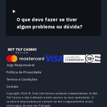
O que devo fazer se tiver
algum problema ou dúvida?
Jogo Responsável
Política de Privacidade
Termos e Condições
Contato
Copyright 2026 ©. Este site fornece análises independentes do Bet
Tilt Casino e não é afiliado a este cassino ou seus operadores. O
usuário é responsável por cumprir as leis e regulamentos locais
sobre jogos de azar em Portugal.