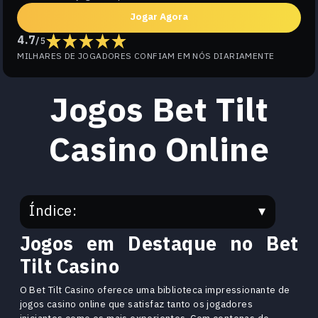
Jogar Agora
4.7
/
5
MILHARES DE JOGADORES CONFIAM EM NÓS DIARIAMENTE
Jogos Bet Tilt
Casino Online
Índice:
Jogos em Destaque no Bet
Tilt Casino
O Bet Tilt Casino oferece uma biblioteca impressionante de
jogos casino online que satisfaz tanto os jogadores