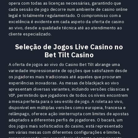
opera com todas as licenças necessárias, garantindo que
cada sessão de jogo decorre num ambiente de casino online
legal e totalmente regulamentado. O compromisso com a
excelência é evidente em cada aspeto da oferta de casino
ao vivo, desde a qualidade técnica até ao atendimento ao
cliente especializado.
Seleção de Jogos Live Casino no
Bet Tilt Casino
A oferta de jogos ao vivo do Casino Bet Tilt abrange uma
variedade impressionante de opções que satisfazem desde
os jogadores mais tradicionais até aqueles que procuram
experiências inovadoras. As mesas de blackjack ao vivo
apresentam diversas variantes, incluindo versões clássicas e
VIP, permitindo que jogadores de todos os níveis encontrem
a mesa perfeita para o seu estilo de jogo. A roleta ao vivo,
disponível em múltiplas versões como europeia, francesa e
relâmpago, oferece ação ininterrupta com limites de apostas
adaptados a diferentes perfis de jogadores. O bacará, um
dos jogos mais sofisticados do casino, está representado
em várias mesas com diferentes configurações e limites,