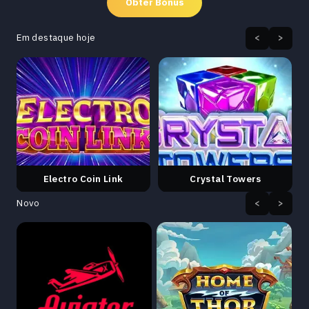
Obter Bónus
Em destaque hoje
<
>
Electro Coin Link
Crystal Towers
Novo
<
>
Play now
Play now