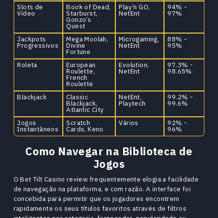
Slots de
Book of Dead,
Play’n GO,
94% -
Vídeo
Starburst,
NetEnt
97%
Gonzo’s
Quest
Jackpots
Mega Moolah,
Microgaming,
88% -
Progressivos
Divine
NetEnt
95%
Fortune
Roleta
European
Evolution,
97.3% -
Roulette,
NetEnt
98.65%
French
Roulette
Blackjack
Classic
NetEnt,
99.2% -
Blackjack,
Playtech
99.6%
Atlantic City
Jogos
Scratch
Vários
92% -
Instantâneos
Cards, Keno
96%
Como Navegar na Biblioteca de
Jogos
O Bet Tilt Casino review frequentemente elogia a facilidade
de navegação na plataforma, e com razão. A interface foi
concebida para permitir que os jogadores encontrem
rapidamente os seus títulos favoritos através de filtros