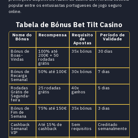
popular entre os entusiastas portugueses de jogo seguro
online.
Tabela de Bónus Bet Tilt Casino
Nome do
Recompensa
Requisito
Período de
Bónus
de
Validade
Apostas
Bónus de
100% até
35x bónus
30 dias
Boas-
200€ + 50
Vindas
rodadas
grátis
Bónus de
50% até 100€
30x bónus
7 dias
Recarga
Semanal
Rodadas
25 rodadas
40x
5 dias
Grátis de
grátis
ganhos
Segunda-
feira
Bónus de
75% até 150€
35x bónus
3 dias
Fim de
Semana
Cashback
Até 15% de
Sem
Creditado
Semanal
cashback
requisitos
semanalmente
VIP