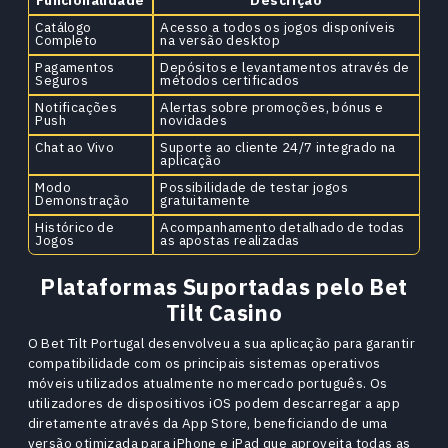
Funcionalidade
Descrição
Catálogo
Acesso a todos os jogos disponíveis
Completo
na versão desktop
Pagamentos
Depósitos e levantamentos através de
Seguros
métodos certificados
Notificações
Alertas sobre promoções, bónus e
Push
novidades
Chat ao Vivo
Suporte ao cliente 24/7 integrado na
aplicação
Modo
Possibilidade de testar jogos
Demonstração
gratuitamente
Histórico de
Acompanhamento detalhado de todas
Jogos
as apostas realizadas
Plataformas Suportadas pelo Bet
Tilt Casino
O Bet Tilt Portugal desenvolveu a sua aplicação para garantir
compatibilidade com os principais sistemas operativos
móveis utilizados atualmente no mercado português. Os
utilizadores de dispositivos iOS podem descarregar a app
diretamente através da App Store, beneficiando de uma
versão otimizada para iPhone e iPad que aproveita todas as