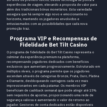
sorteios de prémios físicos, desde tecnologia de ponta a
experiências de viagem, elevando a proposta de valor para
além dos tradicionais bónus monetários. Esta variedade
assegura que há sempre algo novo e emocionante no
horizonte, mantendo os jogadores envolvidos e
entusiasmados com as possibilidades que cada nova
promoção traz.
Programa VIP e Recompensas de
Fidelidade Bet Tilt Casino
O programa de fidelidade do Bet Tilt Casino representa o
culminar da experiência premium na plataforma,
recompensando jogadores dedicados com benefícios
exclusivos que aumentam progressivamente. Estruturado em
múltiplos níveis, o programa permite que os jogadores
ascendam através de categorias Bronze, Prata, Ouro, Platina
e Diamante, desbloqueando vantagens cada vez mais
impressionantes em cada patamar. Os membros VIP
beneficiam de cashback semanal que pode atingir até 15%
sem requisitos de apostas, proporcionando uma rede de
segurança valiosa e aumentando o valor de retorno ao
jogador. Gestores de conta dedicados estão disponíveis