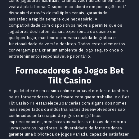
como jogadores habituais, criando valor adicional em cada
visita à plataforma. O suporte ao cliente em português está
disponível através de múltiplos canais, garantindo
assistência rápida sempre que necessário. A
compatibilidade com dispositivos móveis permite que os
jogadores desfrutem da sua experiência de casino em
qualquer lugar, mantendo a mesma qualidade gráfica e
funcionalidade da versão desktop. Todos estes elementos
convergem para criar um ambiente de jogo seguro onde o
entretenimento responsável é prioritário.
Fornecedores de Jogos Bet
Tilt Casino
A qualidade de um casino online confiável mede-se também
pelos fornecedores de software com quem trabalha, e o Bet
Tilt Casino PT estabeleceu parcerias com alguns dos nomes
mais respeitados da indústria. Estes desenvolvedores são
conhecidos pela criação de jogos com gráficos
impressionantes, mecânicas inovadoras e taxas de retorno
justas para os jogadores. A diversidade de fornecedores
garante uma biblioteca de jogos variada, capaz de satisfazer