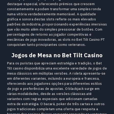
destaque especial, oferecendo prémios que crescem
constantemente e podem transformar uma simples ronda
numa vitória verdadeiramente memorável. A qualidade
gráfica e sonora destas slots reflete os mais elevados
padrões da indústria, proporcionando experiências imersivas
que vão muito além do simples pressionar de botões. Com
percentagens de retorno ao jogador competitivas e
mecânicas de jogo inovadoras, as slots no Bet Tilt Casino PT
conquistam tanto principiantes como veteranos.
Jogos de Mesa no Bet Tilt Casino
Para os puristas que apreciam estratégia e tradição, o Bet
Tilt casino disponibiliza uma excelente variedade de jogos de
mesa clássicos em múltiplas versões. A roleta apresenta-se
em diferentes variantes, incluindo a europeia e francesa,
oferecendo aos jogadores opções para diferentes estilos
de jogo e preferências de apostas. O blackjack surge em
várias modalidades, desde as versões clássicas até
variantes com regras especiais que adicionam camadas
extra de estratégia. O bacará, poker de três cartas e outros
jogos tradicionais completam uma oferta que respeita a